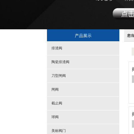
产品展示
您
排渣阀
陶瓷排渣阀
刀型闸阀
闸阀
截止阀
球阀
美标阀门