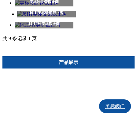
美标波纹管截止阀
J61H美标锻钢截止阀
J41H/W美标截止阀
共 9 条记录 1 页
产品展示
排渣阀
陶瓷排渣阀
刀型闸阀
闸阀
截止阀
球阀
美标阀门
平板闸阀