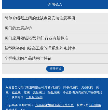
新闻动态
简单介绍截止阀的优缺点及安装注意事项
阀门的发展趋势
阀门应用领域拓宽 阀门行业有新标准
新型陶瓷阀门提高工业管理系统的密封性
全焊接球阀产品结构与特征
查看更多
永嘉县自力阀门制造有限公司,专营
排渣阀
陶瓷排渣阀
刀型闸阀
闸
阀
截止阀
球阀
美标阀门
平板闸阀
等业务,有意向的客户请咨询我
们，联系电话：
13806832430
CopyRight © 版权所有:
永嘉县自力阀门制造有限公司
技术支持:
骏马网络