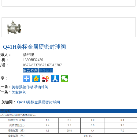
Q41H美标金属硬密封球阀
联系人：
杨经理
 机：
13806832430
 话：
0577-67370575 67313707
留言咨询
更多信息
分享：
上一条：
美标涡轮传动浮动球阀
下一条：
美标闸阀
关键词：
Q41H美标金属硬密封球阀
产品介绍