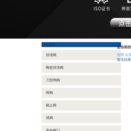
产品展示
您当前的
全部
企
排渣阀
暂无结果
陶瓷排渣阀
刀型闸阀
闸阀
截止阀
球阀
美标阀门