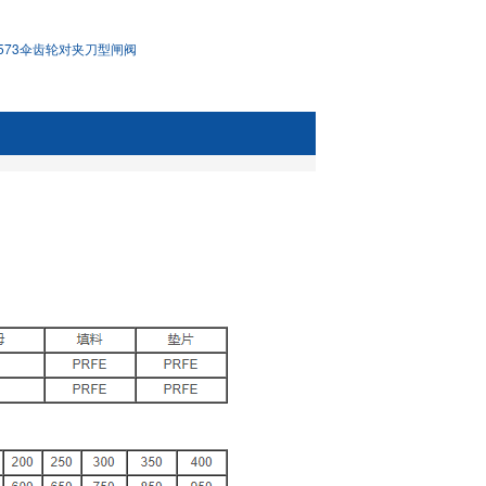
z573伞齿轮对夹刀型闸阀