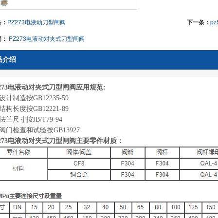
条：
PZ273电液动刀型闸阀
下一条：
p
词：
PZ273电液动对夹式刀型闸阀
品介绍
Z273电液动对夹式刀型闸阀应用规范:
设计制造按GB12235-59
结构长度按GB12221-89
法兰尺寸按JB/T79-94
阀门检查和试验按GB13927
Z273电液动对夹式刀型闸阀主要零件材质：