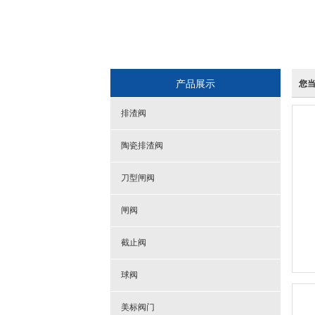
产品展示
您
排渣阀
陶瓷排渣阀
刀型闸阀
闸阀
截止阀
球阀
美标阀门