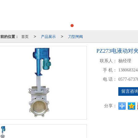
当前的位置：
首页
产品展示
刀型闸阀
>
>
PZ273电液动
联系人：
杨经理
手 机：
138068324
电 话：
0577-6737
留言咨
分享：