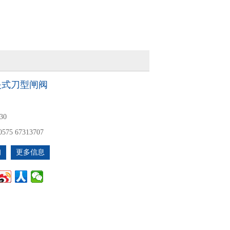
对夹式刀型闸阀
30
0575 67313707
询
更多信息