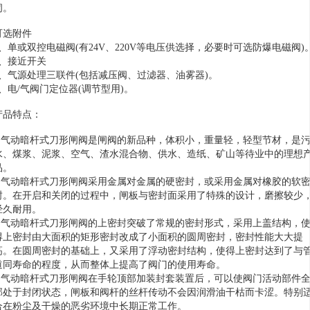
闭。
可选附件
1、单或双控电磁阀(有24V、220V等电压供选择，必要时可选防爆电磁阀)
2、接近开关
3、气源处理三联件(包括减压阀、过滤器、油雾器)。
4、电/气阀门定位器(调节型用)。
产品特点：
1.气动暗杆式刀形闸阀是闸阀的新品种，体积小，重量轻，轻型节材，是
水、煤浆、泥浆、空气、渣水混合物、供水、造纸、矿山等待业中的理想
品。
2.气动暗杆式刀形闸阀采用金属对金属的硬密封，或采用金属对橡胶的软
封。在开启和关闭的过程中，闸板与密封面采用了特殊的设计，磨擦较少
经久耐用。
3.气动暗杆式刀形闸阀的上密封突破了常规的密封形式，采用上盖结构，
得上密封由大面积的矩形密封改成了小面积的圆周密封，密封性能大大提
高。在圆周密封的基础上，又采用了浮动密封结构，使得上密封达到了与
道同寿命的程度，从而整体上提高了阀门的使用寿命。
4.气动暗杆式刀形闸阀在手轮顶部加装封套装置后，可以使阀门活动部件
部处于封闭状态，闸板和阀杆的丝杆传动不会因润滑油干枯而卡涩。特别
合在粉尘及干燥的恶劣环境中长期正常工作。