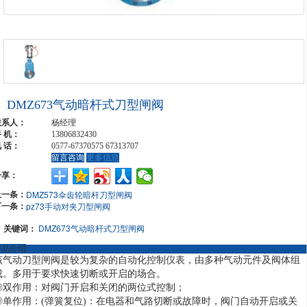
DMZ673气动暗杆式刀型闸阀
联系人：
杨经理
 机：
13806832430
 话：
0577-67370575 67313707
留言咨询
更多信息
分享：
上一条：
DMZ573伞齿轮暗杆刀型闸阀
下一条：
pz73手动对夹刀型闸阀
关键词：
DMZ673气动暗杆式刀型闸阀
产品介绍
该气动刀型闸阀是较为复杂的自动化控制仪表，由多种气动元件及阀体组
成。多用于要求快速切断或开启的场合。
◎双作用：对阀门开启和关闭的两位式控制；
◎单作用：(弹簧复位)：在电器和气路切断或故障时，阀门自动开启或关