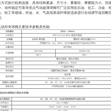
连方式执行机构连接，具有结构紧凑、尺寸小、重量轻、摩擦阻力小、回
小、动作稳定可靠等优点气动超薄球阀可广泛应用在石油、化工、冶金、
站、轻工等领域，对油、水、气及纸浆或纤维状流体进行自动调节或切断
制。
气动对夹球阀主要技术参数及性能: