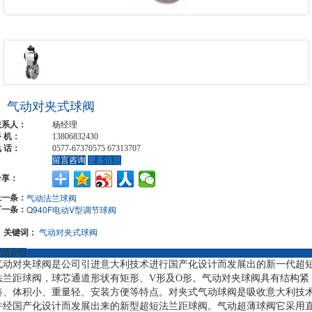
气动对夹式球阀
联系人：
杨经理
 机：
13806832430
 话：
0577-67370575 67313707
留言咨询
更多信息
分享：
上一条：
气动法兰球阀
下一条：
Q940F电动V型调节球阀
关键词：
气动对夹式球阀
产品介绍
气动对夹球阀是公司引进意大利技术进行国产化设计而发展出的新一代超
法兰距球阀，球芯通道形状有矩形、V形及O形。气动对夹球阀具有结构紧
凑、体积小、重量轻、安装方便等特点。对夹式气动球阀是吸收意大利技
并经国产化设计而发展出来的新型超短法兰距球阀。气动超薄球阀它采用