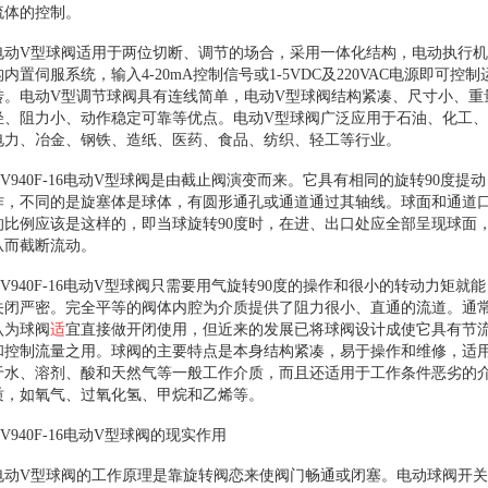
流体的控制。
电动V型球阀适用于两位切断、调节的场合，采用一体化结构，电动执行机
构内置伺服系统，输入4-20mA控制信号或1-5VDC及220VAC电源即可控制
转。电动V型调节球阀具有连线简单，电动V型球阀结构紧凑、尺寸小、重
轻、阻力小、动作稳定可靠等优点。电动V型球阀广泛应用于石油、化工、
电力、冶金、钢铁、造纸、医药、食品、纺织、轻工等行业。
QV940F-16电动V型球阀是由截止阀演变而来。它具有相同的旋转90度提动
作，不同的是旋塞体是球体，有圆形通孔或通道通过其轴线。球面和通道
的比例应该是这样的，即当球旋转90度时，在进、出口处应全部呈现球面
从而截断流动。
QV940F-16电动V型球阀只需要用气旋转90度的操作和很小的转动力矩就能
关闭严密。完全平等的阀体内腔为介质提供了阻力很小、直通的流道。通
认为球阀
适
宜直接做开闭使用，但近来的发展已将球阀设计成使它具有节
和控制流量之用。球阀的主要特点是本身结构紧凑，易于操作和维修，适
于水、溶剂、酸和天然气等一般工作介质，而且还适用于工作条件恶劣的
质，如氧气、过氧化氢、甲烷和乙烯等。
QV940F-16电动V型球阀的现实作用
电动V型球阀的工作原理是靠旋转阀恋来使阀门畅通或闭塞。电动球阀开关