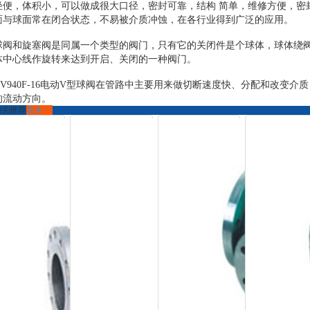
轻便，体积小，可以做成很大口径，密封可靠，结构 简单，维修方便，密
面与球面常在闭合状态，不易被介质冲蚀，在各行业得到广泛的应用。
球阀和旋塞阀是同属一个类型的阀门，只有它的关闭件是个球体，球体绕
体中心线作旋转来达到开启、关闭的一种阀门。
QV940F-16电动V型球阀在管路中主要用来做切断速度快、分配和改变介质
的流动方向。
相关推荐
更多>>