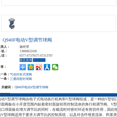
Q940F电动V型调节球阀
联系人：
杨经理
 机：
13806832430
 话：
0577-67370575 67313707
留言咨询
更多信息
分享：
上一条：
气动对夹式球阀
下一条：
三通四密封球阀
关键词：
Q940F电动V型调节球阀
产品介绍
电动V型调节球阀由电子式电动执行机构和V型球阀组成，是一种由V型切
球面阀板在小开度范围内贴着密封面旋转而控制流体的角行程调节阀。V型
切口球面板在增大调节比的同时，在截流时对密封环还有剪切作用，因此
动V型球阀适用于要求大调节比的控制系统，以及对含纤维质流体、料浆类