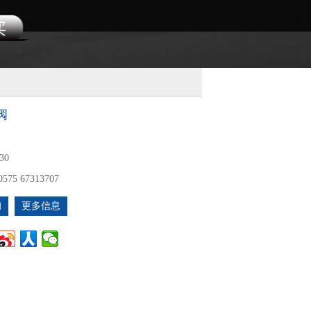
阀
30
0575 67313707
询
更多信息