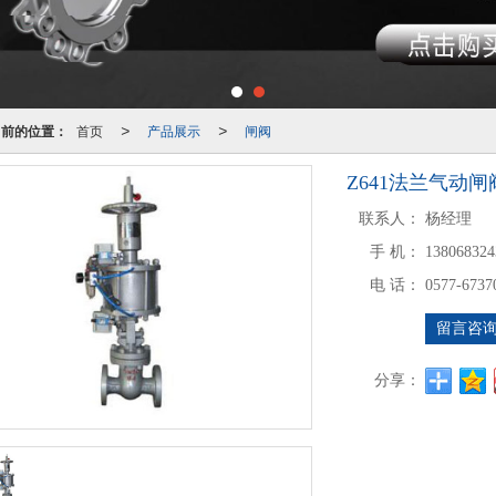
当前的位置：
首页
产品展示
闸阀
>
>
Z641法兰气动闸
联系人：
杨经理
手 机：
138068324
电 话：
0577-6737
留言咨
分享：