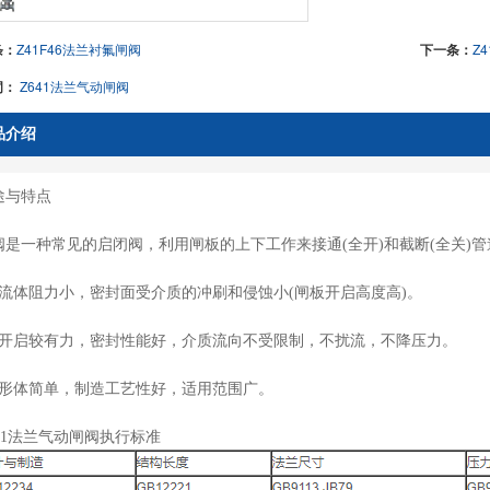
条：
Z41F46法兰衬氟闸阀
下一条：
Z
词：
Z641法兰气动闸阀
品介绍
途与特点
阀是一种常见的启闭阀，利用闸板的上下工作来接通(全开)和截断(全关)
、流体阻力小，密封面受介质的冲刷和侵蚀小(闸板开启高度高)。
、开启较有力，密封性能好，介质流向不受限制，不扰流，不降压力。
、形体简单，制造工艺性好，适用范围广。
641法兰气动闸阀执行标准