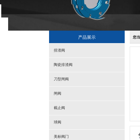
产品展示
您
排渣阀
陶瓷排渣阀
刀型闸阀
闸阀
截止阀
球阀
美标阀门