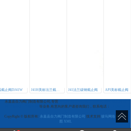
截止阀DJ41W
J41H美标法兰截止阀
J41法兰碳钢截止阀
API美标截止阀
永嘉县自力阀门制造有限公司,专营
排渣阀
陶瓷排渣阀
刀型闸阀
闸阀
截止阀
球
阀
美标阀门
平板闸阀
等业务,有意向的客户请咨询我们，联系电话：
138068324
30
CopyRight © 版权所有:
永嘉县自力阀门制造有限公司
技术支持:
骏马网络
网站地
图
XML