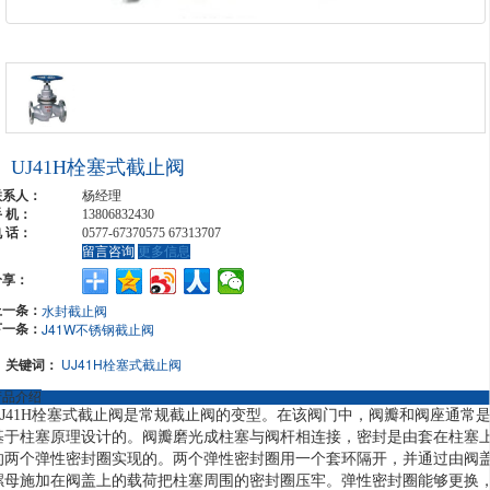
UJ41H栓塞式截止阀
联系人：
杨经理
 机：
13806832430
 话：
0577-67370575 67313707
留言咨询
更多信息
分享：
上一条：
水封截止阀
下一条：
J41W不锈钢截止阀
关键词：
UJ41H栓塞式截止阀
产品介绍
UJ41H栓塞式截止阀是常规截止阀的变型。在该阀门中，阀瓣和阀座通常
基于柱塞原理设计的。阀瓣磨光成柱塞与阀杆相连接，密封是由套在柱塞
的两个弹性密封圈实现的。两个弹性密封圈用一个套环隔开，并通过由阀
螺母施加在阀盖上的载荷把柱塞周围的密封圈压牢。弹性密封圈能够更换