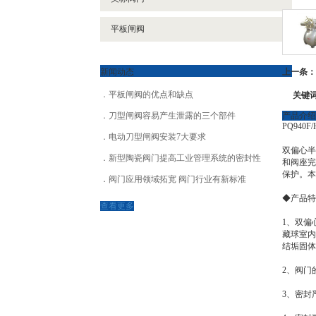
平板闸阀
新闻动态
上一条：
关键
平板闸阀的优点和缺点
刀型闸阀容易产生泄露的三个部件
产品介绍
PQ940
电动刀型闸阀安装7大要求
双偏心半
新型陶瓷阀门提高工业管理系统的密封性
和阀座完
保护。本
阀门应用领域拓宽 阀门行业有新标准
◆产品特
查看更多
1、双偏
藏球室内
结垢固体
2、阀门
3、密封