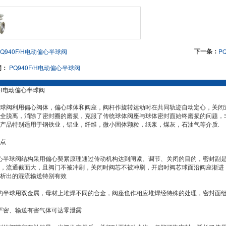
下一条：
Q940F/H电动偏心半球阀
P
词：
PQ940F/H电动偏心半球阀
F/H电动偏心半球阀
球阀利用偏心阀体，偏心球体和阀座，阀杆作旋转运动时在共同轨迹自动定心，关闭
全脱离，消除了密封圈的磨损，克服了传统球体阀座与球体密封面始终磨损的问题，
产品特别适用于钢铁业，铝业，纤维，微小固体颗粒，纸浆，煤灰，石油气等介质.
点
心半球阀结构采用偏心契紧原理通过传动机构达到闸紧、调节、关闭的目的，密封副
，流通截面大，且阀门不被冲刷，关闭时阀芯不被冲刷，开启时阀芯球面沿阀座渐进
析出的混流输送特别有效
的半球用双金属，母材上堆焊不同的合金，阀座也作相应堆焊经特殊的处理，密封面
严密、输送有害气体可达零泄露