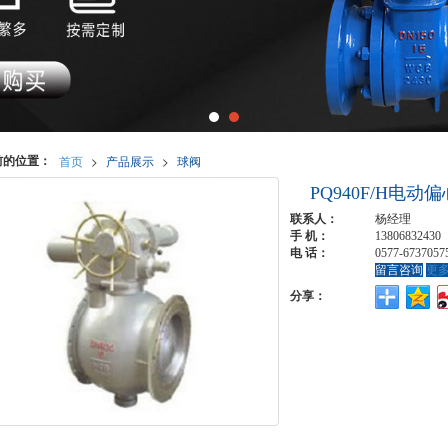
前的位置：
首页
>
产品展示
>
球阀
PQ940F/H电动
联系人：
杨经理
手 机：
13806832430
电 话：
0577-6737057
留言咨询
更
分享：