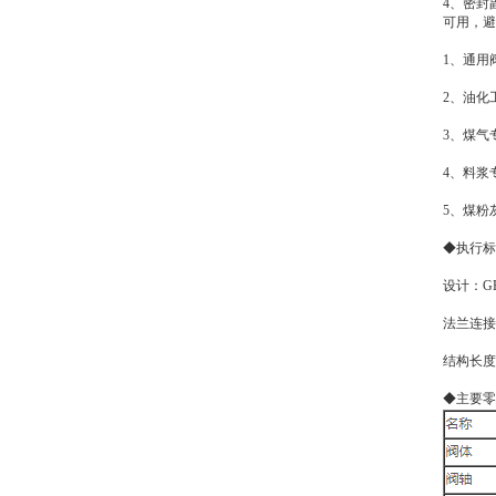
4、密封
可用，避
1、通用
2、油化
3、煤气
4、料浆
5、煤粉
◆执行标
设计：GB
法兰连接：G
结构长度：
◆主要零