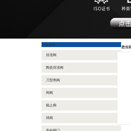
产品展示
您当
排渣阀
陶瓷排渣阀
刀型闸阀
闸阀
截止阀
球阀
美标阀门