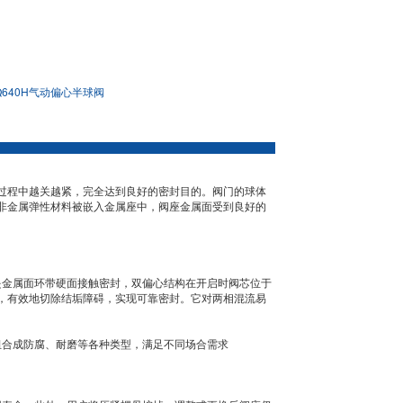
Q640H气动偏心半球阀
过程中越关越紧，完全达到良好的密封目的。阀门的球体
非金属弹性材料被嵌入金属座中，阀座金属面受到良好的
是金属面环带硬面接触密封，双偏心结构在开启时阀芯位于
，有效地切除结垢障碍，实现可靠密封。它对两相混流易
组合成防腐、耐磨等各种类型，满足不同场合需求