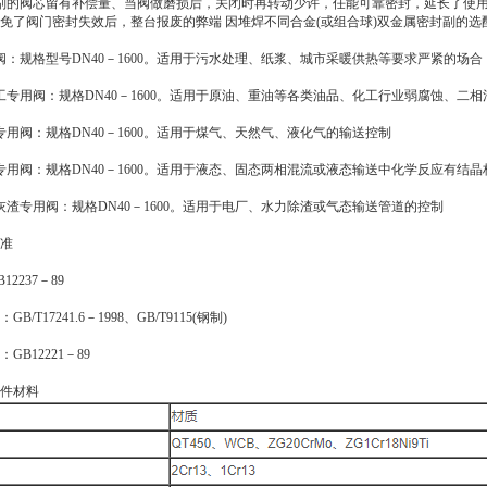
副的阀芯留有补偿量、当阀做磨损后，关闭时再转动少许，任能可靠密封，延长了使
免了阀门密封失效后，整台报废的弊端 因堆焊不同合金(或组合球)双金属密封副的
阀：规格型号DN40－1600。适用于污水处理、纸浆、城市采暖供热等要求严紧的场合
工专用阀：规格DN40－1600。适用于原油、重油等各类油品、化工行业弱腐蚀、二相
专用阀：规格DN40－1600。适用于煤气、天然气、液化气的输送控制
专用阀：规格DN40－1600。适用于液态、固态两相混流或液态输送中化学反应有结
灰渣专用阀：规格DN40－1600。适用于电厂、水力除渣或气态输送管道的控制
准
12237－89
B/T17241.6－1998、GB/T9115(钢制)
GB12221－89
件材料