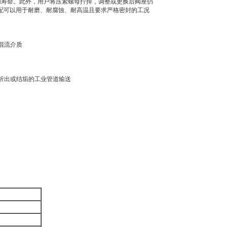
用寿命。此外，用户将压紧螺母拧掉，调整或更换后阀座仍
选配可以用于耐磨、耐腐蚀、耐高温且要求严格密封的工况
混流介质
晶析出或结垢的工业管道输送