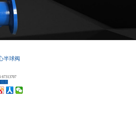
偏心半球阀
5 67313707
多信息