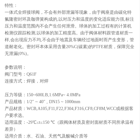
特性：
一体式全焊接球阀，不会有外部泄漏等现象，由于阀座是由碳化特
氟隆密封环及咖弹簧构成的,以对压力和温度的变化适应能力强,标注
压力和温度范围内不会产生任何泄滑。球体的加工过程有的计算机
检测仪跟踪检测,以球体的加工精度高。由于阀体材料跟管道材质一
样,会出现应力不均,不会由于地震及车辆经过地面时而产生变形，管
道耐老化。密封环本体采用含量20%C(碳素)的PTFE材质，保障完全
无泄漏(0%)。
参数说明：
阀门型号：Q61F
连接方式：焊接，对焊
压力等级：150~600LB,1.6MPa~ 4.0MPa
产品规格：1/2" ~ 40" , DN15 ~ 1000mm
产品材质：WCB,A105,F11,F22,F304,F316,CF8,CF8M,WCC或根据客
户要求选。
适用温度：-29℃≤t≤150 ℃（跟阀体材质及密封面材质不同所承温有
差异）
适用介质：水、石油、天然气及酸碱介质等