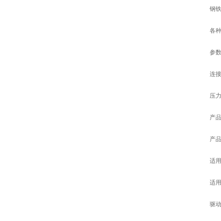
钢
各
参
连接
压力等
产品规
产品
适用
适
驱