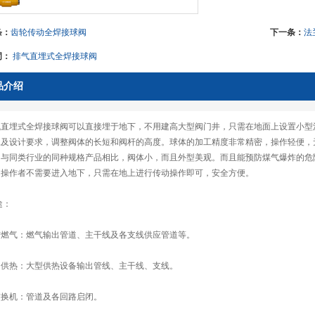
条：
齿轮传动全焊接球阀
下一条：
法
词：
排气直埋式全焊接球阀
品介绍
气直埋式全焊接球阀可以直接埋于地下，不用建高大型阀门井，只需在地面上设置小型
及设计要求，调整阀体的长短和阀杆的高度。球体的加工精度非常精密，操作轻便，无
。与同类行业的同种规格产品相比，阀体小，而且外型美观。而且能预防煤气爆炸的危
，操作者不需要进入地下，只需在地上进行传动操作即可，安全方便。
途：
市燃气：燃气输出管道、主干线及各支线供应管道等。
中供热：大型供热设备输出管线、主干线、支线。
交换机：管道及各回路启闭。