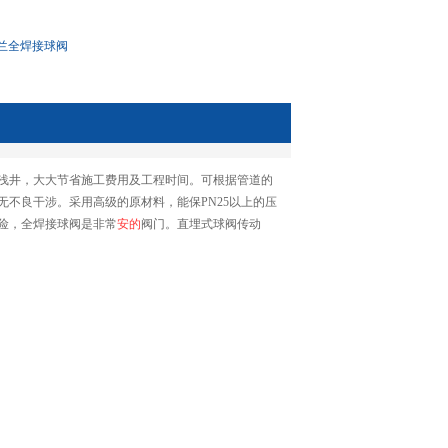
兰全焊接球阀
浅井，大大节省施工费用及工程时间。可根据管道的
不良干涉。采用高级的原材料，能保PN25以上的压
险，全焊接球阀是非常
安的
阀门。直埋式球阀传动