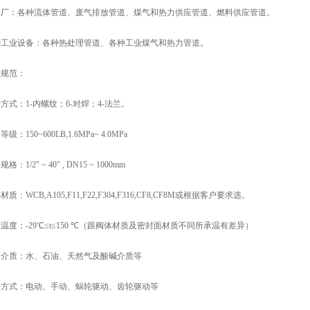
铁厂：各种流体管道、废气排放管道、煤气和热力供应管道、燃料供应管道。
种工业设备：各种热处理管道、各种工业煤气和热力管道。
数规范：
方式：1-内螺纹；6-对焊；4-法兰。
级：150~600LB,1.6MPa~ 4.0MPa
格：1/2" ~ 40" , DN15 ~ 1000mm
材质：WCB,A105,F11,F22,F304,F316,CF8,CF8M或根据客户要求选。
温度：-29℃≤t≤150 ℃（跟阀体材质及密封面材质不同所承温有差异）
用介质：水、石油、天然气及酸碱介质等
动方式：电动、手动、蜗轮驱动、齿轮驱动等