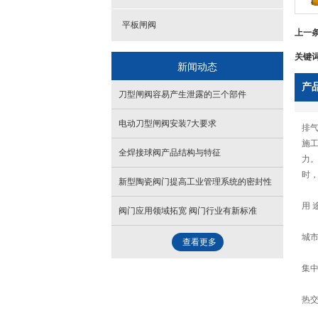
平板闸阀
上一
关键
新闻动态
产
刀型闸阀容易产生泄露的三个部件
电动刀型闸阀安装7大要求
排
施工
全焊接球阀产品结构与特征
力
时
新型陶瓷阀门提高工业管理系统的密封性
用 
阀门应用领域拓宽 阀门行业有新标准
城
查看更多
集
热