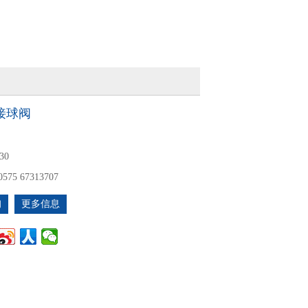
接球阀
30
0575 67313707
询
更多信息