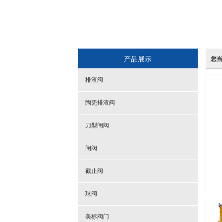
产品展示
您
排渣阀
陶瓷排渣阀
刀型闸阀
闸阀
截止阀
球阀
美标阀门