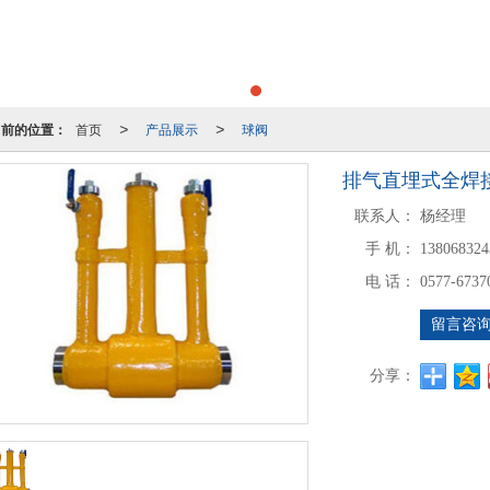
当前的位置：
首页
产品展示
球阀
>
>
排气直埋式全焊
联系人：
杨经理
手 机：
138068324
电 话：
0577-6737
留言咨
分享：