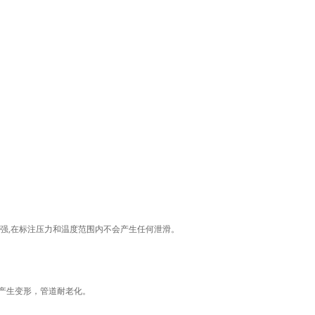
强,在标注压力和温度范围内不会产生任何泄滑。
产生变形，管道耐老化。