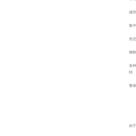
城
集
热
钢
各
特
整
由
球
由