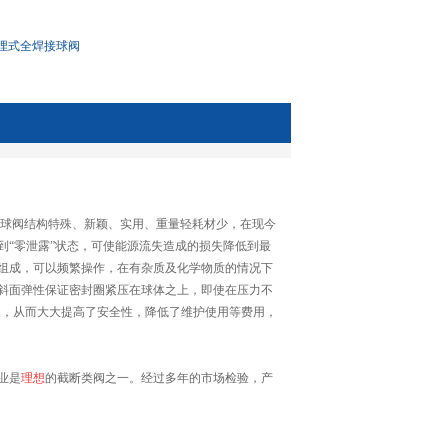
埋式全焊接球阀
球阀结构特殊、新颖、实用、重量轻耗材少，在现今
“零泄露”状态，可使能源流失造成的损失降低到最
组成，可以频繁操作，在有杂质及化学物质的情况下
斜面弹性保证密封圈紧压在球体之上，即使在压力不
相象，从而大大提高了安全性，降低了维护使用等费用，
业是
理想
的截断类阀之一。经过多年的市场检验，产