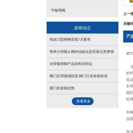
平板闸阀
上一
关键
新闻动态
产
电动刀型闸阀安装7大要求
简单介绍截止阀的优缺点及安装注意事项
燃气
全焊接球阀产品结构与特征
全
的
阀门应用领域拓宽 阀门行业有新标准
低
长
阀门的发展趋势
稳定
给
查看更多
本
品
用 