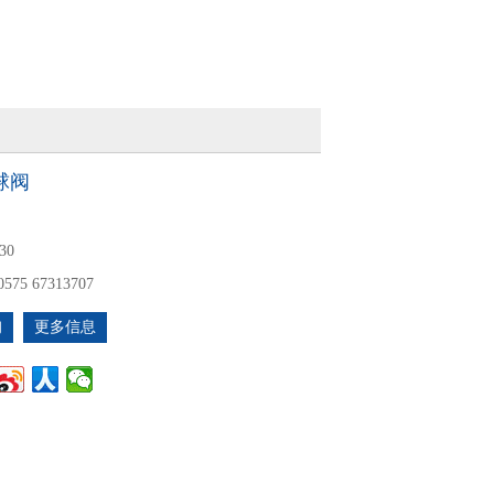
球阀
30
0575 67313707
询
更多信息