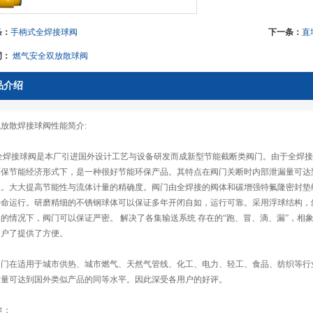
条：
手柄式全焊接球阀
下一条：
直
词：
燃气安全双放散球阀
品介绍
放散焊接球阀性能简介:
焊接球阀是本厂引进国外设计工艺与设备研发而成新型节能截断类阀门。由于全焊接
环保节能经济形式下，是一种很好节能环保产品。其特点在阀门关断时内部泄漏量可达到
点。大大提高节能性与流体计量的精确度。阀门由全焊接的阀体和碳增强特氟隆密封垫
寿命运行。研磨精细的不锈钢球体可以保证多年开闭自如，运行可靠。采用浮球结构，
的情况下，阀门可以保证严密。 解决了各集输送系统 存在的“跑、冒、滴、漏”，
用户了提供了方便。
阀门在适用于城市供热、城市燃气、天然气管线、化工、电力、轻工、食品、纺织等行
质量可达到国外类似产品的同等水平。因此深受各用户的好评。
途：