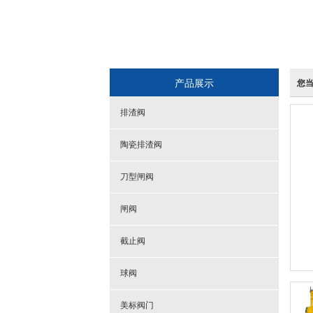
产品展示
您
排渣阀
陶瓷排渣阀
刀型闸阀
闸阀
截止阀
球阀
美标阀门