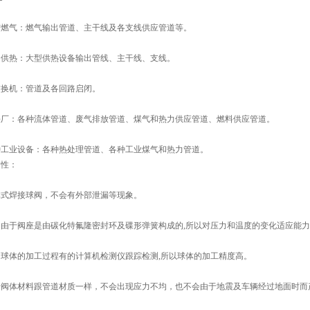
市燃气：燃气输出管道、主干线及各支线供应管道等。
中供热：大型供热设备输出管线、主干线、支线。
交换机：管道及各回路启闭。
铁厂：各种流体管道、废气排放管道、煤气和热力供应管道、燃料供应管道。
种工业设备：各种热处理管道、各种工业煤气和热力管道。
 性：
体式焊接球阀，不会有外部泄漏等现象。
于阀座是由碳化特氟隆密封环及碟形弹簧构成的,所以对压力和温度的变化适应能力
体的加工过程有的计算机检测仪跟踪检测,所以球体的加工精度高。
于阀体材料跟管道材质一样，不会出现应力不均，也不会由于地震及车辆经过地面时而