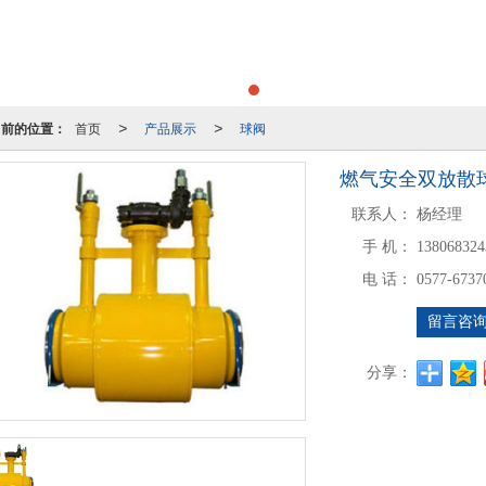
当前的位置：
首页
产品展示
球阀
>
>
燃气安全双放散
联系人：
杨经理
手 机：
138068324
电 话：
0577-6737
留言咨
分享：