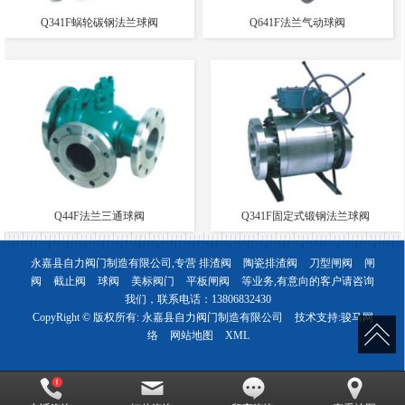
Q341F蜗轮碳钢法兰球阀
Q641F法兰气动球阀
Q44F法兰三通球阀
Q341F固定式锻钢法兰球阀
永嘉县自力阀门制造有限公司,专营
排渣阀
陶瓷排渣阀
刀型闸阀
闸
阀
截止阀
球阀
美标阀门
平板闸阀
等业务,有意向的客户请咨询
我们，联系电话：
13806832430
CopyRight © 版权所有:
永嘉县自力阀门制造有限公司
技术支持:
骏马网
络
网站地图
XML