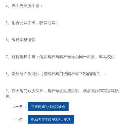
4、表面光洁度不够；
5、配合公差不准，咬得过紧；
6、阀杆螺母倾斜;
7、材料选择不当；例如阀杆与阀杆螺母为同一材质，容易咬住
8、螺纹波介质腐蚀（指暗杆阀门或阀杆在下部的阀门）；
9、露天阀门缺少保护，阀杆螺纹粘满尘砂，或者被雨露霜雪等锈
蚀。
上一条 ：
平板闸阀的优点和缺点
下一条 ：
电动刀型闸阀安装7大要求