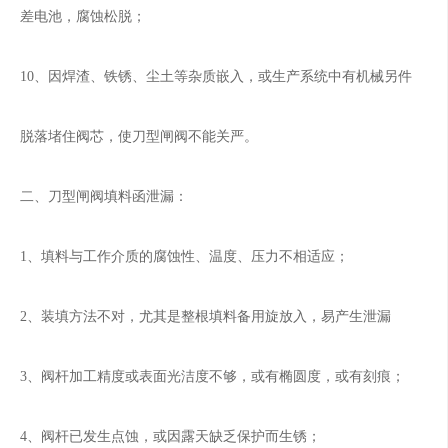
差电池，腐蚀松脱；
10、因焊渣、铁锈、尘土等杂质嵌入，或生产系统中有机械另件
脱落堵住阀芯，使刀型闸阀不能关严。
二、刀型闸阀填料函泄漏：
1、填料与工作介质的腐蚀性、温度、压力不相适应；
2、装填方法不对，尤其是整根填料备用旋放入，易产生泄漏
3、阀杆加工精度或表面光洁度不够，或有椭圆度，或有刻痕；
4、阀杆已发生点蚀，或因露天缺乏保护而生锈；